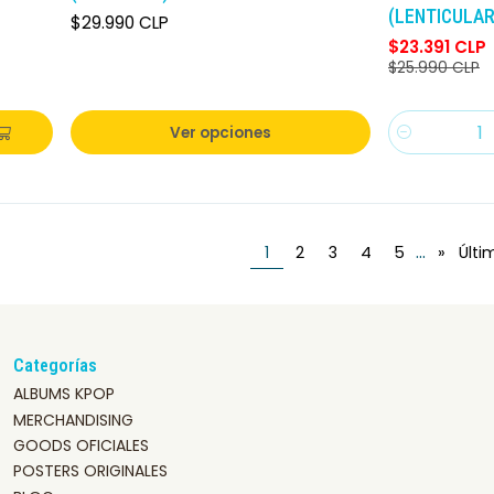
(LENTICULAR
$29.990 CLP
$23.391 CLP
$25.990 CLP
Ver opciones
Cantidad
...
1
2
3
4
5
»
Últi
Categorías
ALBUMS KPOP
MERCHANDISING
GOODS OFICIALES
POSTERS ORIGINALES