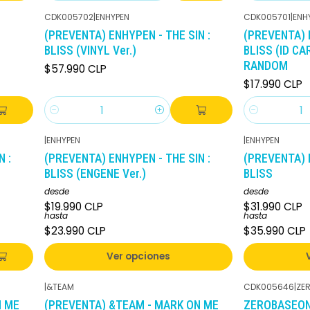
CDK005702
|
ENHYPEN
CDK005701
|
ENH
(PREVENTA) ENHYPEN - THE SIN :
(PREVENTA) E
BLISS (VINYL Ver.)
BLISS (ID CA
RANDOM
$57.990 CLP
$17.990 CLP
Cantidad
Cantidad
|
ENHYPEN
|
ENHYPEN
 :
(PREVENTA) ENHYPEN - THE SIN :
(PREVENTA) E
BLISS (ENGENE Ver.)
BLISS
desde
desde
$19.990 CLP
$31.990 CLP
hasta
hasta
$23.990 CLP
$35.990 CLP
Ver opciones
|
&TEAM
CDK005646
|
ZE
-10%
DCTO
N ME
(PREVENTA) &TEAM - MARK ON ME
ZEROBASEON