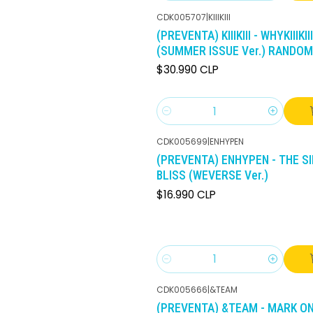
CDK005707
|
KIIIKIII
(PREVENTA) KIIIKIII - WHYKIIIKIII
(SUMMER ISSUE Ver.) RANDOM
$30.990 CLP
Cantidad
CDK005699
|
ENHYPEN
(PREVENTA) ENHYPEN - THE SIN
BLISS (WEVERSE Ver.)
$16.990 CLP
Cantidad
CDK005666
|
&TEAM
(PREVENTA) &TEAM - MARK O