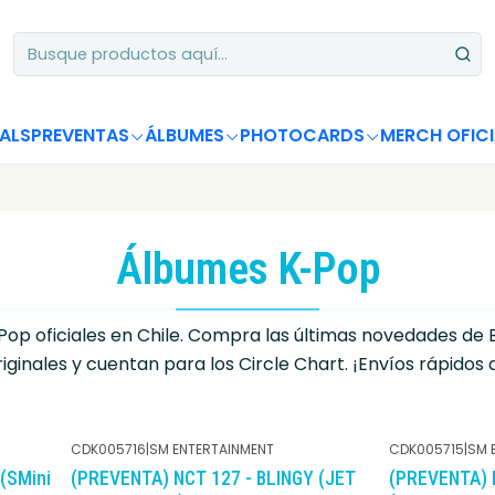
Apoya desde Chile! Tus álbumes suman para Circle Chart 📈
ALS
PREVENTAS
ÁLBUMES
PHOTOCARDS
MERCH OFICI
Álbumes K-Pop
oficiales en Chile. Compra las últimas novedades de BTS, 
inales y cuentan para los Circle Chart. ¡Envíos rápidos a
CDK005716
|
SM ENTERTAINMENT
CDK005715
|
SM 
(SMini
(PREVENTA) NCT 127 - BLINGY (JET
(PREVENTA) 