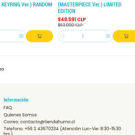
 KEYRING Ver.) RANDOM
(MASTERPIECE Ver.) LIMITED
EDITION
$48.591 CLP
$53.990 CLP
Cantidad
mo
Información
FAQ
Quienes Somos
Correo: contacto@tiendahumo.cl
Telefono: +56 2 43670234 (Atención Lun-Vie: 8:30-15:30
hrs.)