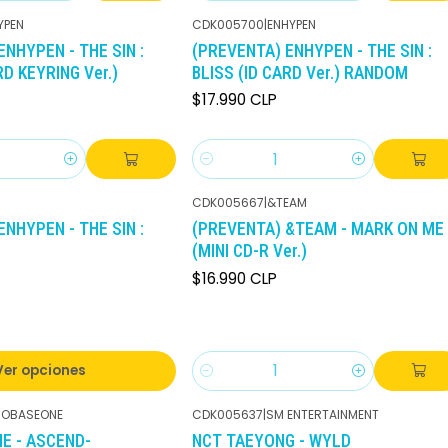
YPEN
CDK005700
|
ENHYPEN
NHYPEN - THE SIN :
(PREVENTA) ENHYPEN - THE SIN :
RD KEYRING Ver.)
BLISS (ID CARD Ver.) RANDOM
$17.990 CLP
Cantidad
CDK005667
|
&TEAM
NHYPEN - THE SIN :
(PREVENTA) &TEAM - MARK ON ME
(MINI CD-R Ver.)
$16.990 CLP
Ver opciones
Cantidad
ROBASEONE
CDK005637
|
SM ENTERTAINMENT
-10%
DCTO
E - ASCEND-
NCT TAEYONG - WYLD