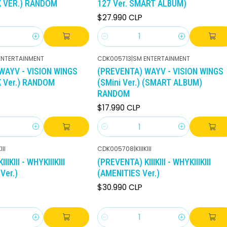
 VER.) RANDOM
127 Ver. SMART ALBUM)
$27.990 CLP
Cantidad
ENTERTAINMENT
CDK005713
|
SM ENTERTAINMENT
WAYV - VISION WINGS
(PREVENTA) WAYV - VISION WINGS
 Ver.) RANDOM
(SMini Ver.) (SMART ALBUM)
RANDOM
$17.990 CLP
Cantidad
III
CDK005708
|
KIIIKIII
IKIII - WHYKIIIKIII
(PREVENTA) KIIIKIII - WHYKIIIKIII
Ver.)
(AMENITIES Ver.)
$30.990 CLP
Cantidad