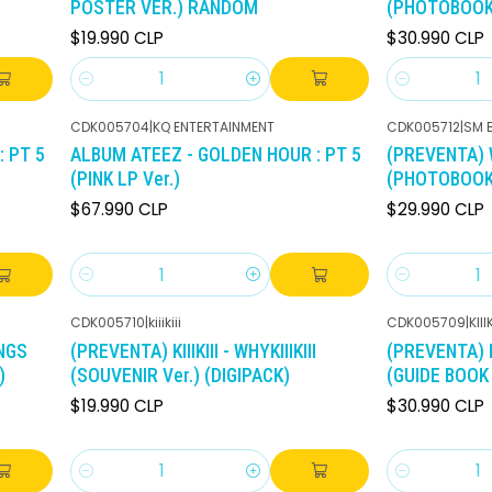
POSTER VER.) RANDOM
(PHOTOBOOK
$19.990 CLP
$30.990 CLP
Cantidad
Cantidad
CDK005704
|
KQ ENTERTAINMENT
CDK005712
|
SM 
 PT 5
ALBUM ATEEZ - GOLDEN HOUR : PT 5
(PREVENTA) 
(PINK LP Ver.)
(PHOTOBOOK
$67.990 CLP
$29.990 CLP
Cantidad
Cantidad
CDK005710
|
kiiikiii
CDK005709
|
KIIIK
INGS
(PREVENTA) KIIIKIII - WHYKIIIKIII
(PREVENTA) KII
)
(SOUVENIR Ver.) (DIGIPACK)
(GUIDE BOOK 
$19.990 CLP
$30.990 CLP
Cantidad
Cantidad