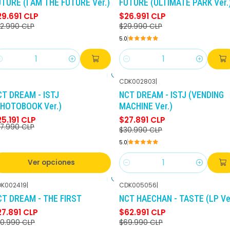
TURE (I AM THE FUTURE Ver.)
FUTURE (ULTIMATE PARK Ver.
29.691 CLP
$26.991 CLP
2.990 CLP
$29.990 CLP
5.0
antidad
Cantidad
CDK002803
|
-10%
DCTO
-10%
DCTO
CT DREAM - ISTJ
NCT DREAM - ISTJ (VENDING
PHOTOBOOK Ver.)
MACHINE Ver.)
5.191 CLP
$27.891 CLP
7.990 CLP
$30.990 CLP
5.0
Ver opciones
Cantidad
K002419
|
CDK005056
|
-10%
DCTO
-10%
DCTO
CT DREAM - THE FIRST
NCT HAECHAN - TASTE (LP Ver
27.891 CLP
$62.991 CLP
0.990 CLP
$69.990 CLP