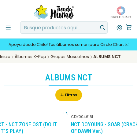
Apoya desde Chile! Tus álbumes suman para Circle Chart 📈
Inicio
Álbumes K-Pop
Grupos Masculinos
ALBUMS NCT
ALBUMS NCT
Filtros
CDK004618
|
-10%
DCTO
-30%
DCTO
CT - NCT ZONE OST (DO IT
NCT DOYOUNG - SOAR (CRAC
ET´S PLAY)
OF DAWN Ver.)