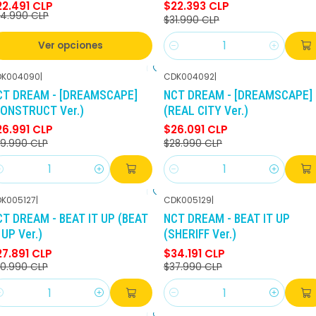
22.491 CLP
$22.393 CLP
4.990 CLP
$31.990 CLP
Ver opciones
Cantidad
DK004090
|
CDK004092
|
-10%
DCTO
-10%
DCTO
CT DREAM - [DREAMSCAPE]
NCT DREAM - [DREAMSCAPE]
CONSTRUCT Ver.)
(REAL CITY Ver.)
26.991 CLP
$26.091 CLP
9.990 CLP
$28.990 CLP
antidad
Cantidad
K005127
|
CDK005129
|
-10%
DCTO
-10%
DCTO
CT DREAM - BEAT IT UP (BEAT
NCT DREAM - BEAT IT UP
 UP Ver.)
(SHERIFF Ver.)
27.891 CLP
$34.191 CLP
0.990 CLP
$37.990 CLP
antidad
Cantidad