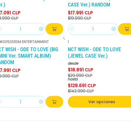
r.)
CASE Ver.) RANDOM
7.091 CLP
$17.991 CLP
8.990 CLP
$19.990 CLP
antidad
Cantidad
K005331
|
SM ENTERTAINMENT
|
-10%
DCTO
-10%
DCTO
T WISH - ODE TO LOVE (BIG
NCT WISH - ODE TO LOVE
MINI Ver. SMART ALBUM)
(JEWEL CASE Ver.)
ANDOM
desde
$18.891 CLP
7.991 CLP
$20.990 CLP
9.990 CLP
hasta
$128.691 CLP
$142.990 CLP
Ver opciones
antidad