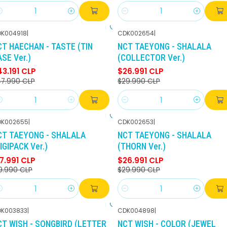
antidad
Cantidad
K004918
|
CDK002654
|
-10%
DCTO
-10%
DCTO
CT HAECHAN - TASTE (TIN
NCT TAEYONG - SHALALA
SE Ver.)
(COLLECTOR Ver.)
3.191 CLP
$26.991 CLP
7.990 CLP
$29.990 CLP
antidad
Cantidad
K002655
|
CDK002653
|
-10%
DCTO
-10%
DCTO
CT TAEYONG - SHALALA
NCT TAEYONG - SHALALA
IGIPACK Ver.)
(THORN Ver.)
7.991 CLP
$26.991 CLP
9.990 CLP
$29.990 CLP
antidad
Cantidad
K003833
|
CDK004898
|
-10%
DCTO
-10%
DCTO
CT WISH - SONGBIRD (LETTER
NCT WISH - COLOR (JEWEL