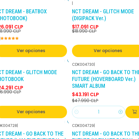
|
-10%
DCTO
-10%
DCTO
CT DREAM - BEATBOX
NCT DREAM - GLITCH MODE
PHOTOBOOK)
(DIGIPACK Ver.)
26.091 CLP
$17.091 CLP
8.990 CLP
$18.990 CLP
Ver opciones
Ver opciones
CDK004730
|
-10%
DCTO
-10%
DCTO
CT DREAM - GLITCH MODE
NCT DREAM - GO BACK TO TH
HOTOBOOK
FUTURE (HOVERBOARD Ver.)
SMART ALBUM
24.291 CLP
6.990 CLP
$43.191 CLP
$47.990 CLP
Ver opciones
Cantidad
K004728
|
CDK004729
|
-10%
DCTO
-10%
DCTO
CT DREAM - GO BACK TO THE
NCT DREAM - GO BACK TO TH