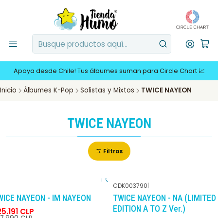
Apoya desde Chile! Tus álbumes suman para Circle Chart 📈
Inicio
Álbumes K-Pop
Solistas y Mixtos
TWICE NAYEON
TWICE NAYEON
Filtros
CDK003790
|
-10%
DCTO
-10%
DCTO
WICE NAYEON - IM NAYEON
TWICE NAYEON - NA (LIMITED
EDITION A TO Z Ver.)
5.191 CLP