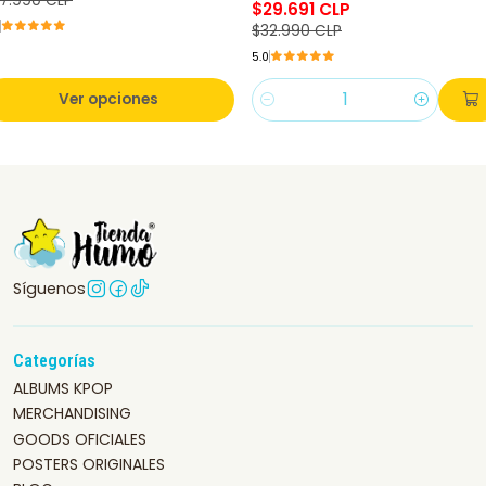
7.990 CLP
$29.691 CLP
$32.990 CLP
5.0
Ver opciones
Cantidad
Síguenos
Categorías
ALBUMS KPOP
MERCHANDISING
GOODS OFICIALES
POSTERS ORIGINALES