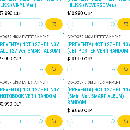
BLISS (VINYL Ver.)
: BLISS (WEVERSE Ver.)
57.990 CLP
$16.990 CLP
antidad
Cantidad
K005714
|
SM ENTERTAINMENT
CDK005716
|
SM ENTERTAINMENT
PREVENTA) NCT 127 - BLINGY
(PREVENTA) NCT 127 - BLING
CALL 127 Ver. SMART ALBUM)
(JET POSTER VER.) RANDOM
27.990 CLP
$19.990 CLP
antidad
Cantidad
K005715
|
SM ENTERTAINMENT
CDK005717
|
SM ENTERTAINMENT
PREVENTA) NCT 127 - BLINGY
(PREVENTA) NCT 127 - BLING
PHOTOBOOK VER.) RANDOM
(SMini Ver. SMART ALBUM)
RANDOM
30.990 CLP
$18.990 CLP
antidad
Cantidad