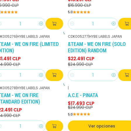
9.990 CLP
$16.990 CLP
5.0
antidad
Cantidad
K005276
|
HYBE LABELS JAPAN
CDK005277
|
HYBE LABELS JAPAN
-10%
DCTO
-10%
DCTO
TEAM - WE ON FIRE (LIMITED
&TEAM - WE ON FIRE (SOLO
ITION)
EDITION) RANDOM
1.491 CLP
$22.491 CLP
4.990 CLP
$24.990 CLP
antidad
Cantidad
K005278
|
HYBE LABELS JAPAN
|
-10%
DCTO
-30%
DCTO
TEAM - WE ON FIRE
A.C.E - PINATA
STANDARD EDITION)
$17.493 CLP
$24.990 CLP
22.491 CLP
5.0
4.990 CLP
Ver opciones
antidad