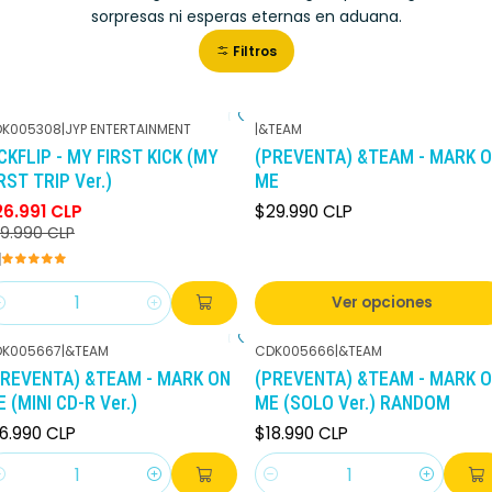
sorpresas ni esperas eternas en aduana.
Filtros
K005308
|
JYP ENTERTAINMENT
|
&TEAM
-10%
DCTO
CKFLIP - MY FIRST KICK (MY
(PREVENTA) &TEAM - MARK 
RST TRIP Ver.)
ME
26.991 CLP
$29.990 CLP
9.990 CLP
Ver opciones
antidad
K005667
|
&TEAM
CDK005666
|
&TEAM
PREVENTA) &TEAM - MARK ON
(PREVENTA) &TEAM - MARK 
 (MINI CD-R Ver.)
ME (SOLO Ver.) RANDOM
6.990 CLP
$18.990 CLP
antidad
Cantidad