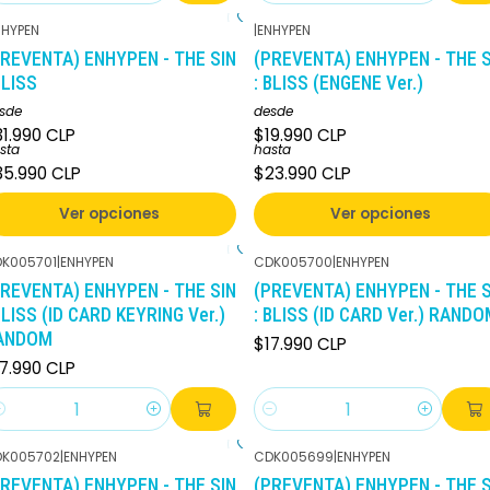
NHYPEN
|
ENHYPEN
PREVENTA) ENHYPEN - THE SIN
(PREVENTA) ENHYPEN - THE S
BLISS
: BLISS (ENGENE Ver.)
sde
desde
1.990 CLP
$19.990 CLP
sta
hasta
35.990 CLP
$23.990 CLP
Ver opciones
Ver opciones
K005701
|
ENHYPEN
CDK005700
|
ENHYPEN
PREVENTA) ENHYPEN - THE SIN
(PREVENTA) ENHYPEN - THE S
BLISS (ID CARD KEYRING Ver.)
: BLISS (ID CARD Ver.) RAND
ANDOM
$17.990 CLP
7.990 CLP
antidad
Cantidad
K005702
|
ENHYPEN
CDK005699
|
ENHYPEN
PREVENTA) ENHYPEN - THE SIN
(PREVENTA) ENHYPEN - THE S