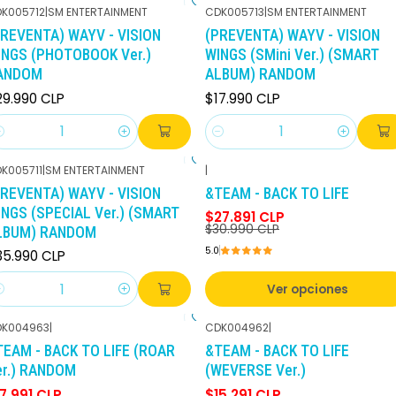
K005712
|
SM ENTERTAINMENT
CDK005713
|
SM ENTERTAINMENT
PREVENTA) WAYV - VISION
(PREVENTA) WAYV - VISION
INGS (PHOTOBOOK Ver.)
WINGS (SMini Ver.) (SMART
ANDOM
ALBUM) RANDOM
29.990 CLP
$17.990 CLP
antidad
Cantidad
K005711
|
SM ENTERTAINMENT
|
-10%
DCTO
PREVENTA) WAYV - VISION
&TEAM - BACK TO LIFE
INGS (SPECIAL Ver.) (SMART
$27.891 CLP
$30.990 CLP
LBUM) RANDOM
5.0
35.990 CLP
Ver opciones
antidad
K004963
|
CDK004962
|
-10%
DCTO
-10%
DCTO
TEAM - BACK TO LIFE (ROAR
&TEAM - BACK TO LIFE
er.) RANDOM
(WEVERSE Ver.)
7.991 CLP
$15.291 CLP