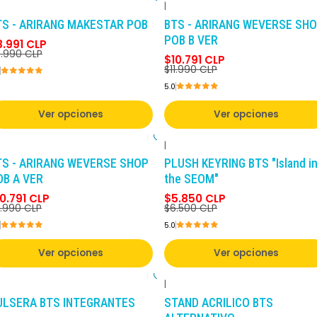
|
-10%
DCTO
-10%
DCTO
TS - ARIRANG MAKESTAR POB
BTS - ARIRANG WEVERSE SH
POB B VER
8.991 CLP
.990 CLP
$10.791 CLP
$11.990 CLP
5.0
Ver opciones
Ver opciones
|
-10%
DCTO
-10%
DCTO
TS - ARIRANG WEVERSE SHOP
PLUSH KEYRING BTS "Island i
OB A VER
the SEOM"
0.791 CLP
$5.850 CLP
1.990 CLP
$6.500 CLP
5.0
Ver opciones
Ver opciones
|
-10%
DCTO
-10%
DCTO
ULSERA BTS INTEGRANTES
STAND ACRILICO BTS