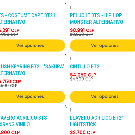
|
-10%
DCTO
-10%
DCTO
TS - COSTUME CAPE BT21
PELUCHE BTS - HIP HOP
LTERNATIVO
MONSTER ALTERNATIVO
6.291 CLP
$8.991 CLP
.990 CLP
$9.990 CLP
Ver opciones
Ver opciones
|
-10%
DCTO
-10%
DCTO
LUSH KEYRING BT21 "SAKURA"
CINTILLO BT21
LTERNATIVO
$4.050 CLP
$4.500 CLP
6.750 CLP
.500 CLP
Ver opciones
Ver opciones
|
-10%
DCTO
-10%
DCTO
LAVERO ACRILICO BTS
LLAVERO ACRILICO BT21
RIRANG VINILO
LIGHTSTICK
1.800 CLP
$2.700 CLP