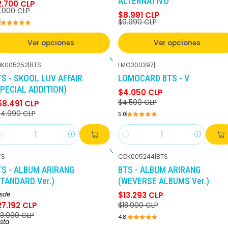
ALTERNATIVO
2.700 CLP
.000 CLP
$8.991 CLP
$9.990 CLP
Ver opciones
Ver opciones
K005252
|
BTS
LMO000397
|
-10%
DCTO
-10%
DCTO
TS - SKOOL LUV AFFAIR
LOMOCARD BTS - V
SPECIAL ADDITION)
$4.050 CLP
$4.500 CLP
58.491 CLP
4.990 CLP
5.0
antidad
Cantidad
TS
CDK005244
|
BTS
-20%
DCTO
-30%
DCTO
TS - ALBUM ARIRANG
BTS - ALBUM ARIRANG
STANDARD Ver.)
(WEVERSE ALBUMS Ver.)
sde
$13.293 CLP
27.192 CLP
$18.990 CLP
3.990 CLP
4.8
sta