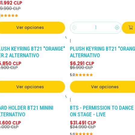
31.992 CLP
9.990 CLP
Ver opciones
Cantidad
|
-10%
DCTO
-10%
DCTO
LUSH KEYRING BT21 "ORANGE"
PLUSH KEYRING BT21 "ORANG
ER.2 ALTERNATIVO
ALTERNATIVO
5.850 CLP
$6.291 CLP
.500 CLP
$6.990 CLP
5.0
Ver opciones
Ver opciones
|
-10%
DCTO
-10%
DCTO
ARD HOLDER BT21 MININI
BTS - PERMISSION TO DANCE
LTERNATIVO
ON STAGE - LIVE
3.600 CLP
$31.491 CLP
.000 CLP
$34.990 CLP
5.0