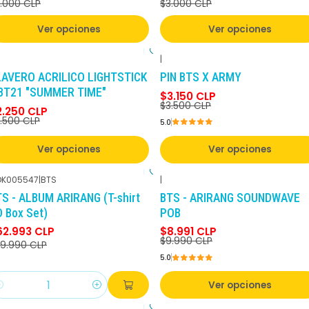
.000 CLP
$3.000 CLP
Ver opciones
Ver opciones
|
-10%
DCTO
-10%
DCTO
LAVERO ACRILICO LIGHTSTICK
PIN BTS X ARMY
 BT21 "SUMMER TIME"
$3.150 CLP
$3.500 CLP
2.250 CLP
.500 CLP
5.0
Ver opciones
Ver opciones
K005547
|
BTS
|
-30%
DCTO
-10%
DCTO
S - ALBUM ARIRANG (T-shirt
BTS - ARIRANG SOUNDWAVE
 Box Set)
POB
62.993 CLP
$8.991 CLP
$9.990 CLP
9.990 CLP
5.0
Ver opciones
antidad