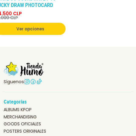
UCKY DRAW PHOTOCARD
4.500 CLP
.000 CLP
Ver opciones
Síguenos
Categorías
ALBUMS KPOP
MERCHANDISING
GOODS OFICIALES
POSTERS ORIGINALES