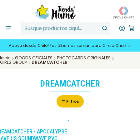
Apoya desde Chile! Tus álbumes suman para Circle Chart 📈
Inicio
GOODS OFICIALES
PHOTOCARDS ORIGINALES
GIRLS GROUP
DREAMCATCHER
DREAMCATCHER
Filtros
-10%
DCTO
REAMCATCHER - APOCALYPSE
 SAVE US SOUNDWAVE PVC