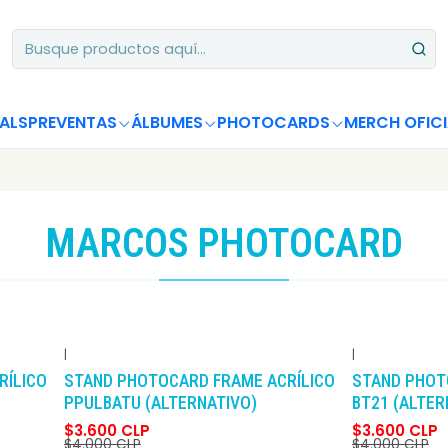
Apoya desde Chile! Tus álbumes suman para Circle Chart 📈
ALS
PREVENTAS
ÁLBUMES
PHOTOCARDS
MERCH OFICI
MARCOS PHOTOCARD
|
|
-10%
DCTO
-10%
DCTO
RÍLICO
STAND PHOTOCARD FRAME ACRÍLICO
STAND PHOT
PPULBATU (ALTERNATIVO)
BT21 (ALTER
$3.600 CLP
$3.600 CLP
$4.000 CLP
$4.000 CLP