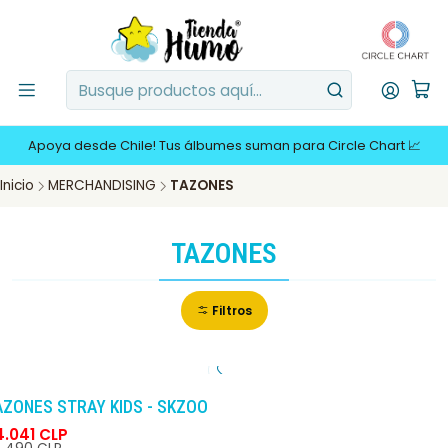
Apoya desde Chile! Tus álbumes suman para Circle Chart 📈
Inicio
MERCHANDISING
TAZONES
TAZONES
Filtros
-10%
DCTO
AZONES STRAY KIDS - SKZOO
4.041 CLP