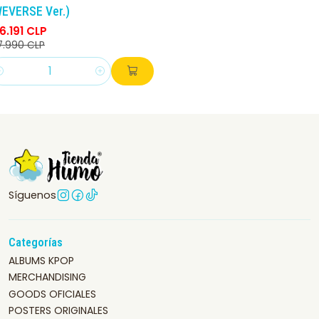
WEVERSE Ver.)
6.191 CLP
7.990 CLP
antidad
Síguenos
Categorías
ALBUMS KPOP
MERCHANDISING
GOODS OFICIALES
POSTERS ORIGINALES