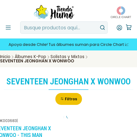
Apoya desde Chile! Tus álbumes suman para Circle Chart 📈
Inicio
Álbumes K-Pop
Solistas y Mixtos
SEVENTEEN JEONGHAN X WONWOO
SEVENTEEN JEONGHAN X WONWOO
Filtros
K003683
|
-10%
DCTO
EVENTEEN JEONGHAN X
ONWOO - THIS MAN