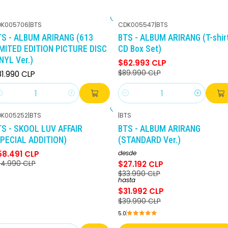
K005706
|
BTS
CDK005547
|
BTS
-30%
DCTO
TS - ALBUM ARIRANG (613
BTS - ALBUM ARIRANG (T-shir
IMITED EDITION PICTURE DISC
CD Box Set)
NYL Ver.)
$62.993 CLP
$89.990 CLP
1.990 CLP
antidad
Cantidad
K005252
|
BTS
|
BTS
-10%
DCTO
-20%
DCTO
TS - SKOOL LUV AFFAIR
BTS - ALBUM ARIRANG
SPECIAL ADDITION)
(STANDARD Ver.)
58.491 CLP
desde
$27.192 CLP
4.990 CLP
$33.990 CLP
hasta
$31.992 CLP
$39.990 CLP
5.0