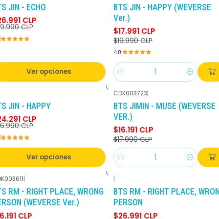
S JIN - ECHO
BTS JIN - HAPPY (WEVERSE
Ver.)
26.991 CLP
9.990 CLP
$17.991 CLP
$19.990 CLP
4.8
Ver opciones
Cantidad
CDK003723
|
-10%
DCTO
-10%
DCTO
S JIN - HAPPY
BTS JIMIN - MUSE (WEVERSE
VER.)
24.291 CLP
6.990 CLP
$16.191 CLP
$17.990 CLP
Ver opciones
Cantidad
K003611
|
|
-10%
DCTO
-10%
DCTO
TS RM - RIGHT PLACE, WRONG
BTS RM - RIGHT PLACE, WRO
ERSON (WEVERSE Ver.)
PERSON
6.191 CLP
$26.991 CLP