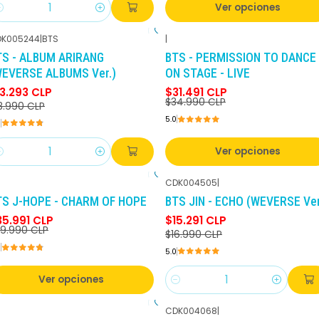
Ver opciones
antidad
K005244
|
BTS
|
-30%
DCTO
-10%
DCTO
TS - ALBUM ARIRANG
BTS - PERMISSION TO DANCE
WEVERSE ALBUMS Ver.)
ON STAGE - LIVE
13.293 CLP
$31.491 CLP
$34.990 CLP
8.990 CLP
5.0
8
Ver opciones
antidad
CDK004505
|
-10%
DCTO
-10%
DCTO
TS J-HOPE - CHARM OF HOPE
BTS JIN - ECHO (WEVERSE Ver
35.991 CLP
$15.291 CLP
9.990 CLP
$16.990 CLP
8
5.0
Ver opciones
Cantidad
CDK004068
|
-10%
DCTO
-10%
DCTO