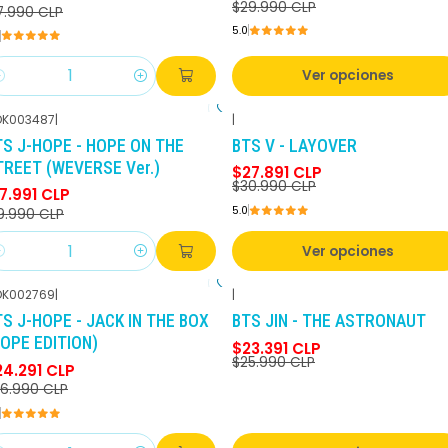
$29.990 CLP
7.990 CLP
5.0
Ver opciones
antidad
K003487
|
|
-10%
DCTO
-10%
DCTO
TS J-HOPE - HOPE ON THE
BTS V - LAYOVER
TREET (WEVERSE Ver.)
$27.891 CLP
$30.990 CLP
7.991 CLP
5.0
9.990 CLP
Ver opciones
antidad
K002769
|
|
-10%
DCTO
-10%
DCTO
TS J-HOPE - JACK IN THE BOX
BTS JIN - THE ASTRONAUT
HOPE EDITION)
$23.391 CLP
$25.990 CLP
24.291 CLP
6.990 CLP