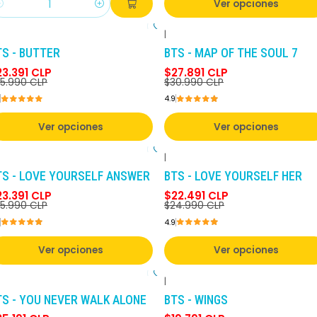
Ver opciones
antidad
|
-10%
DCTO
-10%
DCTO
TS - BUTTER
BTS - MAP OF THE SOUL 7
23.391 CLP
$27.891 CLP
5.990 CLP
$30.990 CLP
4.9
Ver opciones
Ver opciones
|
-10%
DCTO
-10%
DCTO
TS - LOVE YOURSELF ANSWER
BTS - LOVE YOURSELF HER
23.391 CLP
$22.491 CLP
5.990 CLP
$24.990 CLP
4.9
Ver opciones
Ver opciones
|
-10%
DCTO
-10%
DCTO
TS - YOU NEVER WALK ALONE
BTS - WINGS