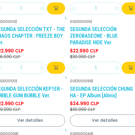
antidad
Cantidad
D000013
|
SGD000105
|
-15%
DCTO
-26%
DCTO
EGUNDA SELECCIÓN TXT - THE
SEGUNDA SELECCIÓN
HAOS CHAPTER : FREEZE BOY
ZEROBASEONE - BLUE
r.
PARADISE HIDE Ver.
22.990 CLP
$22.990 CLP
6.990 CLP
$30.990 CLP
antidad
Cantidad
D000100
|
SGD000099
|
-23%
DCTO
-19%
DCTO
EGUNDA SELECCIÓN KEP1ER -
SEGUNDA SELECCIÓN CHUNG
No disponible
No disponible
UBBLE GUM BUBBLE Ver.
HA - EP Album [Alivio]
22.990 CLP
$24.990 CLP
9.990 CLP
$30.990 CLP
Ver detalles
Ver detalles
GD000098
|
SGD000049
|