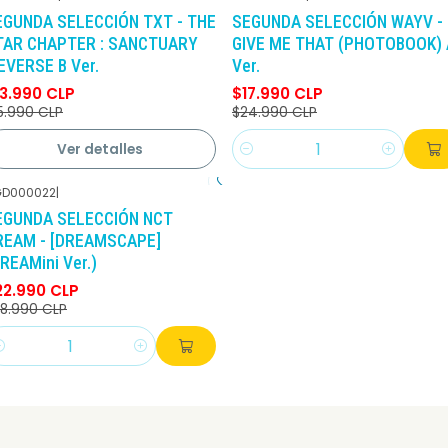
-13%
DCTO
-28%
DCTO
EGUNDA SELECCIÓN TXT - THE
SEGUNDA SELECCIÓN WAYV -
No disponible
TAR CHAPTER : SANCTUARY
GIVE ME THAT (PHOTOBOOK) 
EVERSE B Ver.
Ver.
13.990 CLP
$17.990 CLP
5.990 CLP
$24.990 CLP
Ver detalles
Cantidad
D000022
|
-21%
DCTO
EGUNDA SELECCIÓN NCT
REAM - [DREAMSCAPE]
REAMini Ver.)
22.990 CLP
8.990 CLP
antidad