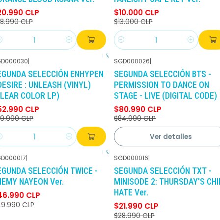
20.990 CLP
$10.000 CLP
8.990 CLP
$13.000 CLP
antidad
Cantidad
GD000030
|
SGD000026
|
-12%
DCTO
-5%
DCTO
EGUNDA SELECCIÓN ENHYPEN
SEGUNDA SELECCIÓN BTS -
No disponible
DESIRE : UNLEASH (VINYL)
PERMISSION TO DANCE ON
CLEAR COLOR LP)
STAGE - LIVE (DIGITAL CODE)
52.990 CLP
$80.990 CLP
9.990 CLP
$84.990 CLP
Ver detalles
antidad
D000017
|
SGD000016
|
-6%
DCTO
-24%
DCTO
EGUNDA SELECCIÓN TWICE -
SEGUNDA SELECCIÓN TXT -
NEMY NAYEON Ver.
MINISODE 2: THURSDAY'S CHI
HATE Ver.
46.990 CLP
9.990 CLP
$21.990 CLP
$28.990 CLP