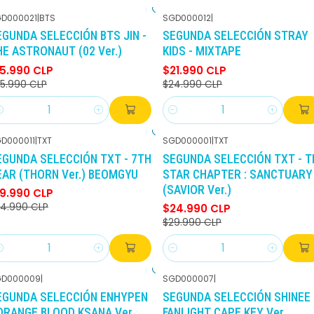
D000021
|
BTS
SGD000012
|
-38%
DCTO
-12%
DCTO
EGUNDA SELECCIÓN BTS JIN -
SEGUNDA SELECCIÓN STRAY
HE ASTRONAUT (02 Ver.)
KIDS - MIXTAPE
15.990 CLP
$21.990 CLP
5.990 CLP
$24.990 CLP
antidad
Cantidad
D000011
|
TXT
SGD000001
|
TXT
-20%
DCTO
-17%
DCTO
EGUNDA SELECCIÓN TXT - 7TH
SEGUNDA SELECCIÓN TXT - T
EAR (THORN Ver.) BEOMGYU
STAR CHAPTER : SANCTUARY
(SAVIOR Ver.)
19.990 CLP
4.990 CLP
$24.990 CLP
$29.990 CLP
antidad
Cantidad
GD000009
|
SGD000007
|
-28%
DCTO
-23%
DCTO
EGUNDA SELECCIÓN ENHYPEN
SEGUNDA SELECCIÓN SHINEE 
 ORANGE BLOOD KSANA Ver.
FANLIGHT CAPE KEY Ver.