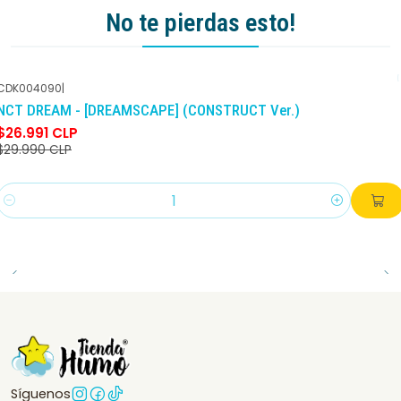
No te pierdas esto!
CDK004090
|
-10%
DCTO
NCT DREAM - [DREAMSCAPE] (CONSTRUCT Ver.)
$26.991 CLP
$29.990 CLP
Cantidad
Síguenos