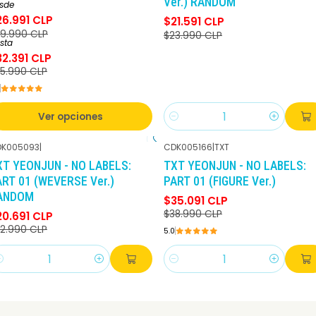
Ver.) RANDOM
sde
26.991 CLP
$21.591 CLP
9.990 CLP
$23.990 CLP
sta
32.391 CLP
5.990 CLP
Ver opciones
Cantidad
K005093
|
CDK005166
|
TXT
-10%
DCTO
-10%
DCTO
XT YEONJUN - NO LABELS:
TXT YEONJUN - NO LABELS:
ART 01 (WEVERSE Ver.)
PART 01 (FIGURE Ver.)
ANDOM
$35.091 CLP
$38.990 CLP
20.691 CLP
2.990 CLP
5.0
antidad
Cantidad