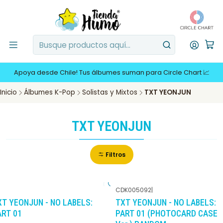
Apoya desde Chile! Tus álbumes suman para Circle Chart 📈
Inicio
Álbumes K-Pop
Solistas y Mixtos
TXT YEONJUN
TXT YEONJUN
Filtros
CDK005092
|
-10%
DCTO
-10%
DCTO
XT YEONJUN - NO LABELS:
TXT YEONJUN - NO LABELS:
ART 01
PART 01 (PHOTOCARD CASE