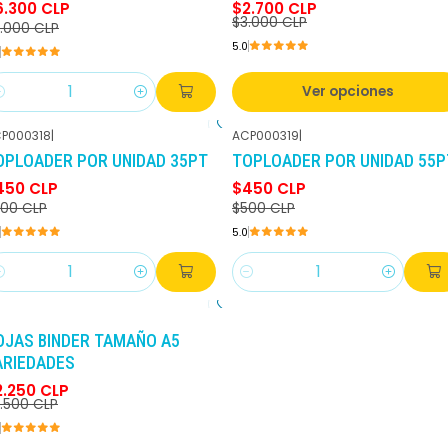
6.300 CLP
$2.700 CLP
$3.000 CLP
.000 CLP
5.0
Ver opciones
antidad
P000318
|
ACP000319
|
-10%
DCTO
-10%
DCTO
OPLOADER POR UNIDAD 35PT
TOPLOADER POR UNIDAD 55P
450 CLP
$450 CLP
00 CLP
$500 CLP
5.0
antidad
Cantidad
-10%
DCTO
OJAS BINDER TAMAÑO A5
ARIEDADES
2.250 CLP
.500 CLP