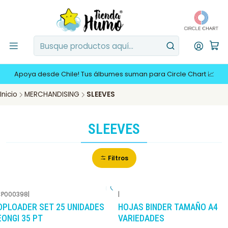
Apoya desde Chile! Tus álbumes suman para Circle Chart 📈
Inicio
MERCHANDISING
SLEEVES
SLEEVES
Filtros
P000398
|
|
-10%
DCTO
-10%
DCTO
OPLOADER SET 25 UNIDADES
HOJAS BINDER TAMAÑO A4
EONGI 35 PT
VARIEDADES