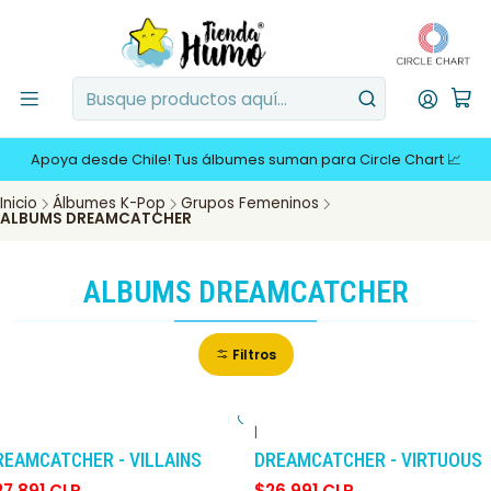
Apoya desde Chile! Tus álbumes suman para Circle Chart 📈
Inicio
Álbumes K-Pop
Grupos Femeninos
ALBUMS DREAMCATCHER
ALBUMS DREAMCATCHER
Filtros
|
-10%
DCTO
-10%
DCTO
REAMCATCHER - VILLAINS
DREAMCATCHER - VIRTUOUS
27.891 CLP
$26.991 CLP