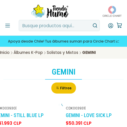
Apoya desde Chile! Tus álbumes suman para Circle Chart 📈
Inicio
Álbumes K-Pop
Solistas y Mixtos
GEMINI
GEMINI
Filtros
K003930
|
CDK003931
|
-30%
DCTO
-10%
DCTO
MINI - STILL BLUE LP
GEMINI - LOVE SICK LP
41.993 CLP
$50.391 CLP