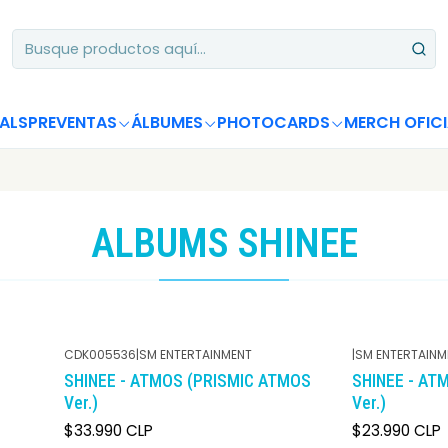
Apoya desde Chile! Tus álbumes suman para Circle Chart 📈
ALS
PREVENTAS
ÁLBUMES
PHOTOCARDS
MERCH OFICI
ALBUMS SHINEE
CDK005536
|
SM ENTERTAINMENT
|
SM ENTERTAINM
SHINEE - ATMOS (PRISMIC ATMOS
SHINEE - AT
Ver.)
Ver.)
$33.990 CLP
$23.990 CLP