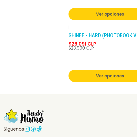
Ver opciones
|
-10%
DCTO
SHINEE - HARD (PHOTOBOOK Ve
$26.091 CLP
$28.990 CLP
Ver opciones
Síguenos