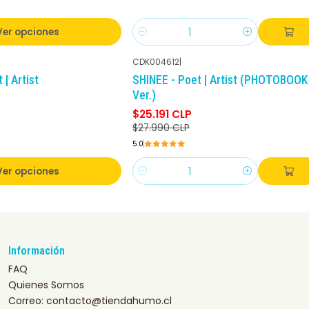
Ver opciones
Cantidad
CDK004612
|
-10%
DCTO
 | Artist
SHINEE - Poet | Artist (PHOTOBOOK
Ver.)
$25.191 CLP
$27.990 CLP
5.0
Ver opciones
Cantidad
Información
FAQ
Quienes Somos
Correo: contacto@tiendahumo.cl