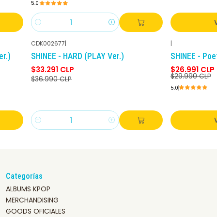
5.0
Cantidad
CDK002677
|
|
-10%
DCTO
-10%
DCTO
r.)
SHINEE - HARD (PLAY Ver.)
SHINEE - Poet
$33.291 CLP
$26.991 CLP
$29.990 CLP
$36.990 CLP
5.0
Cantidad
Categorías
ALBUMS KPOP
MERCHANDISING
GOODS OFICIALES