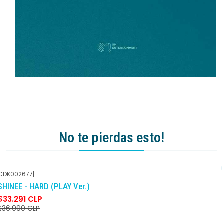
No te pierdas esto!
CDK002677
|
-10%
DCTO
SHINEE - HARD (PLAY Ver.)
$33.291 CLP
$36.990 CLP