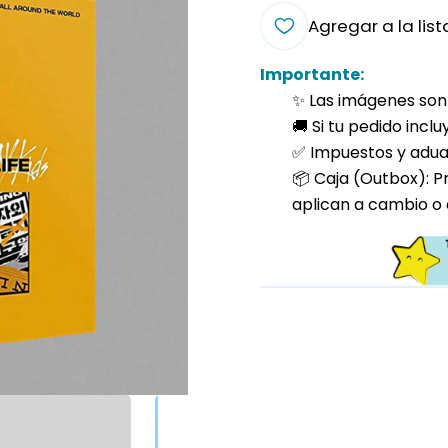
Agregar a la list
Importante:
✨ Las imágenes son 
🚚 Si tu pedido incl
✅ Impuestos y aduan
📦 Caja (Outbox): P
aplican a cambio o 