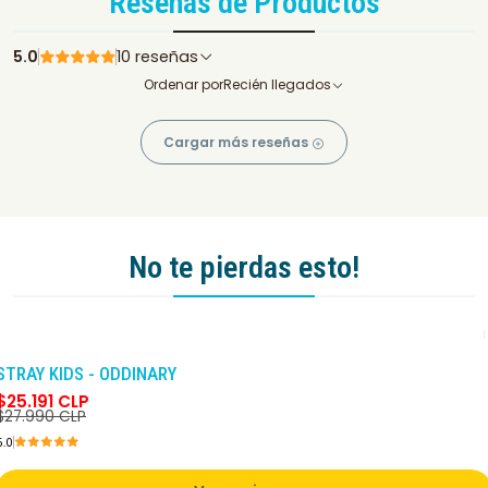
Reseñas de Productos
5.0
10 reseñas
Ordenar por
Recién llegados
Cargar más reseñas
No te pierdas esto!
-10%
DCTO
STRAY KIDS - ODDINARY
$25.191 CLP
$27.990 CLP
5.0