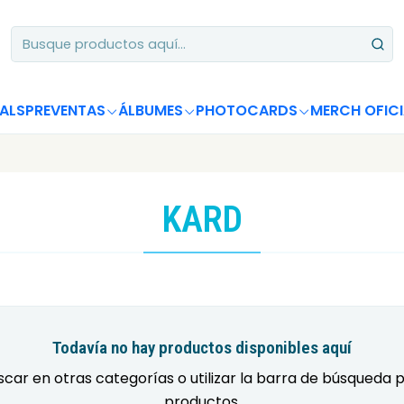
Apoya desde Chile! Tus álbumes suman para Circle Chart 📈
ALS
PREVENTAS
ÁLBUMES
PHOTOCARDS
MERCH OFICI
KARD
Todavía no hay productos disponibles aquí
car en otras categorías o utilizar la barra de búsqueda 
productos.