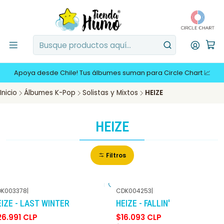
Apoya desde Chile! Tus álbumes suman para Circle Chart 📈
Inicio
Álbumes K-Pop
Solistas y Mixtos
HEIZE
HEIZE
Filtros
K003378
|
CDK004253
|
-10%
DCTO
-30%
DCTO
EIZE - LAST WINTER
HEIZE - FALLIN'
26.991 CLP
$16.093 CLP