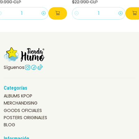
9.990 CLP
$22.990 CLP
antidad
Cantidad
Síguenos
Categorías
ALBUMS KPOP
MERCHANDISING
GOODS OFICIALES
POSTERS ORIGINALES
BLOG
Información