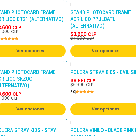
|
-10%
DCTO
-10%
DCTO
TAND PHOTOCARD FRAME
STAND PHOTOCARD FRAME
CRÍLICO BT21 (ALTERNATIVO)
ACRÍLICO PPULBATU
(ALTERNATIVO)
3.600 CLP
.000 CLP
$3.600 CLP
$4.000 CLP
Ver opciones
Ver opciones
|
-10%
DCTO
-10%
DCTO
TAND PHOTOCARD FRAME
POLERA STRAY KIDS - EVIL SI
CRÍLICO SKZOO
$8.991 CLP
$9.990 CLP
ALTERNATIVO)
5.0
3.600 CLP
.000 CLP
Ver opciones
Ver opciones
|
-10%
DCTO
-10%
DCTO
OLERA STRAY KIDS - STAY
POLERA VINILO - BLACK PINK 