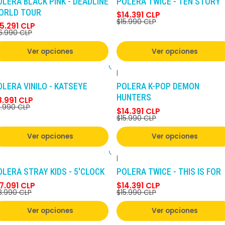
OLERA BLACK PINK - DEADLINE
POLERA TWICE - TEN STORY
ORLD TOUR
$14.391 CLP
$15.990 CLP
5.291 CLP
6.990 CLP
Ver opciones
Ver opciones
|
-10%
DCTO
-10%
DCTO
OLERA VINILO - KATSEYE
POLERA K-POP DEMON
HUNTERS
8.991 CLP
.990 CLP
$14.391 CLP
$15.990 CLP
Ver opciones
Ver opciones
|
-10%
DCTO
-10%
DCTO
OLERA STRAY KIDS - 5'CLOCK
POLERA TWICE - THIS IS FOR
7.091 CLP
$14.391 CLP
8.990 CLP
$15.990 CLP
Ver opciones
Ver opciones