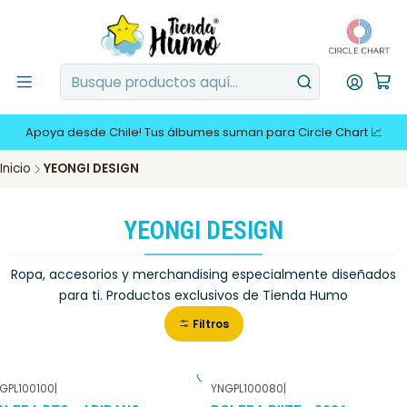
Apoya desde Chile! Tus álbumes suman para Circle Chart 📈
Inicio
YEONGI DESIGN
YEONGI DESIGN
Ropa, accesorios y merchandising especialmente diseñados
para ti. Productos exclusivos de Tienda Humo
Filtros
GPL100100
|
YNGPL100080
|
-10%
DCTO
-10%
DCTO