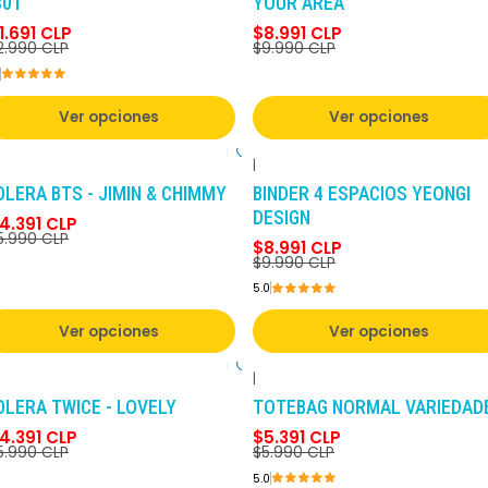
801
YOUR AREA
1.691 CLP
$8.991 CLP
2.990 CLP
$9.990 CLP
Ver opciones
Ver opciones
|
-10%
DCTO
-10%
DCTO
OLERA BTS - JIMIN & CHIMMY
BINDER 4 ESPACIOS YEONGI
DESIGN
4.391 CLP
5.990 CLP
$8.991 CLP
$9.990 CLP
5.0
Ver opciones
Ver opciones
|
-10%
DCTO
-10%
DCTO
OLERA TWICE - LOVELY
TOTEBAG NORMAL VARIEDAD
4.391 CLP
$5.391 CLP
5.990 CLP
$5.990 CLP
5.0