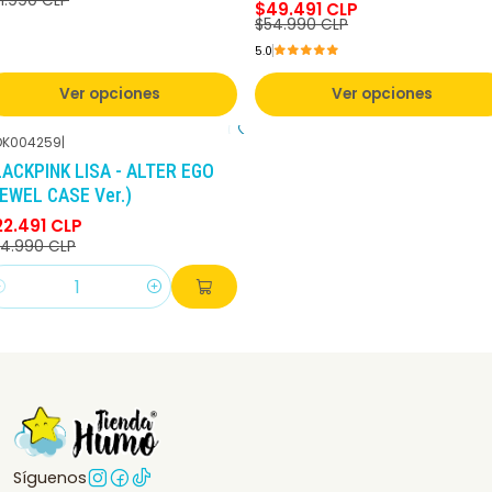
1.990 CLP
$49.491 CLP
$54.990 CLP
5.0
Ver opciones
Ver opciones
K004259
|
-10%
DCTO
LACKPINK LISA - ALTER EGO
EWEL CASE Ver.)
22.491 CLP
4.990 CLP
antidad
Síguenos