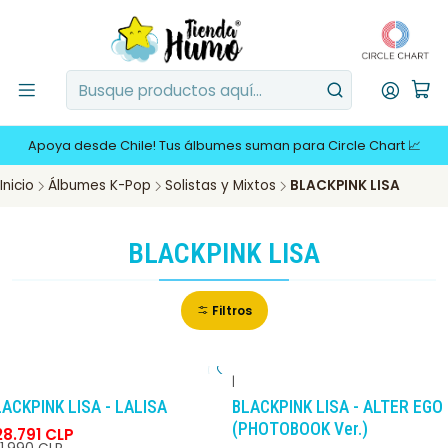
Apoya desde Chile! Tus álbumes suman para Circle Chart 📈
Inicio
Álbumes K-Pop
Solistas y Mixtos
BLACKPINK LISA
BLACKPINK LISA
Filtros
|
-10%
DCTO
-10%
DCTO
ACKPINK LISA - LALISA
BLACKPINK LISA - ALTER EGO
(PHOTOBOOK Ver.)
28.791 CLP