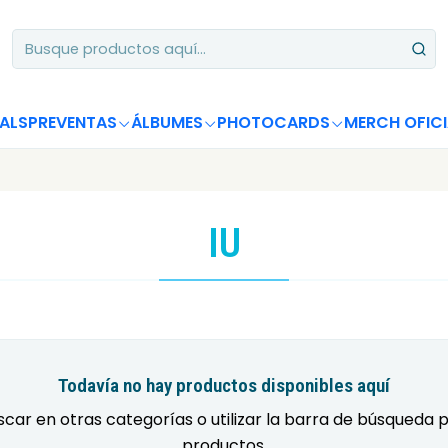
Apoya desde Chile! Tus álbumes suman para Circle Chart 📈
ALS
PREVENTAS
ÁLBUMES
PHOTOCARDS
MERCH OFICI
IU
Todavía no hay productos disponibles aquí
car en otras categorías o utilizar la barra de búsqueda 
productos.