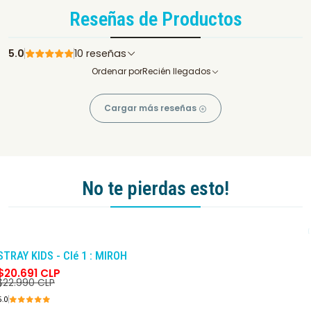
Reseñas de Productos
5.0
10 reseñas
Ordenar por
Recién llegados
Cargar más reseñas
No te pierdas esto!
-10%
DCTO
STRAY KIDS - Clé 1 : MIROH
$20.691 CLP
$22.990 CLP
5.0