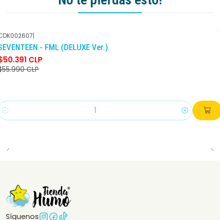
CDK002607
|
-10%
DCTO
SEVENTEEN - FML (DELUXE Ver.)
$50.391 CLP
$55.990 CLP
Cantidad
Síguenos