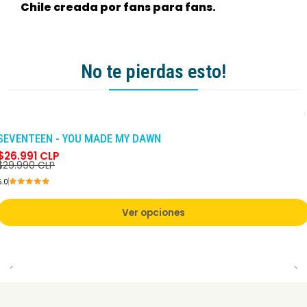
Chile creada por fans para fans.
No te pierdas esto!
-10%
DCTO
SEVENTEEN - YOU MADE MY DAWN
$26.991 CLP
$29.990 CLP
5.0
Ver opciones