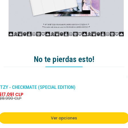
No te pierdas esto!
-10%
DCTO
ITZY - CHECKMATE (SPECIAL EDITION)
$17.091 CLP
$18.990 CLP
Ver opciones