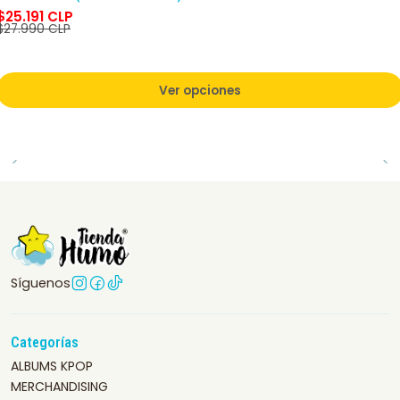
$25.191 CLP
$27.990 CLP
Ver opciones
Síguenos
Categorías
ALBUMS KPOP
MERCHANDISING