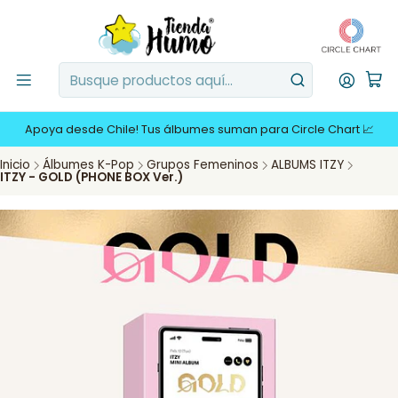
Apoya desde Chile! Tus álbumes suman para Circle Chart 📈
Inicio
Álbumes K-Pop
Grupos Femeninos
ALBUMS ITZY
ITZY - GOLD (PHONE BOX Ver.)