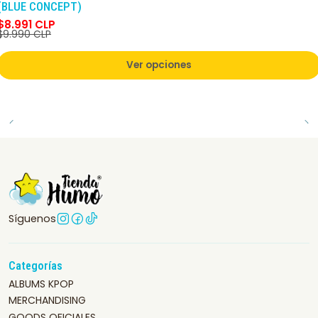
(BLUE CONCEPT)
$8.991 CLP
$9.990 CLP
Ver opciones
Síguenos
Categorías
ALBUMS KPOP
MERCHANDISING
GOODS OFICIALES