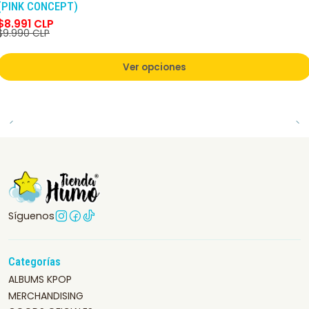
(PINK CONCEPT)
$8.991 CLP
$9.990 CLP
Ver opciones
Síguenos
Categorías
ALBUMS KPOP
MERCHANDISING