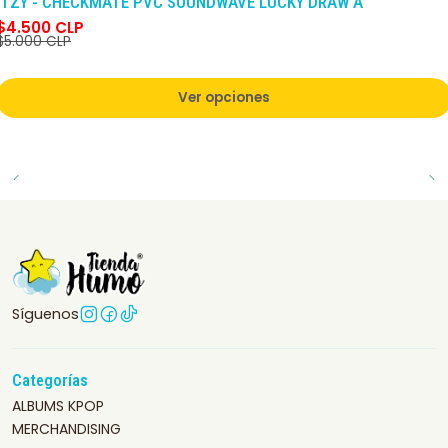
ITZY - CHECKMATE PVC SOUNDWAVE LUCKY DRAW A
$4.500 CLP
$5.000 CLP
Ver opciones
Síguenos
Categorías
ALBUMS KPOP
MERCHANDISING