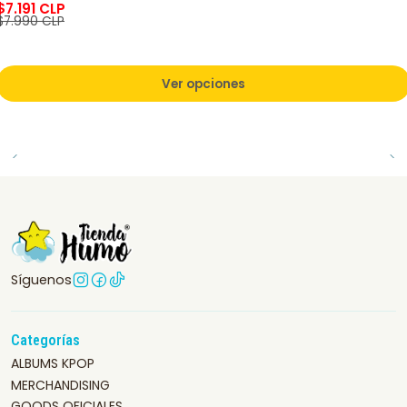
$7.191 CLP
$7.990 CLP
Ver opciones
Síguenos
Categorías
ALBUMS KPOP
MERCHANDISING
GOODS OFICIALES