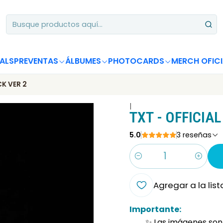
Apoya desde Chile! Tus álbumes suman para Circle Chart 📈
ALS
PREVENTAS
ÁLBUMES
PHOTOCARDS
MERCH OFICI
CK VER 2
|
TXT - OFFICIAL
5.0
3 reseñas
Cantidad
Agregar a la list
Importante:
✨ Las imágenes son 