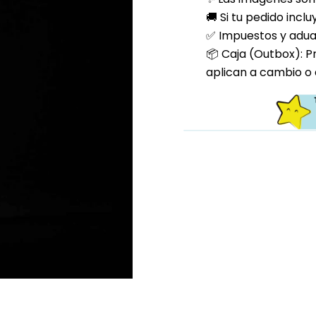
🚚 Si tu pedido incl
✅ Impuestos y aduan
📦 Caja (Outbox): P
aplican a cambio o 