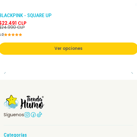
-10%
DCTO
BLACKPINK - SQUARE UP
$22.491 CLP
$24.990 CLP
5.0
Ver opciones
Síguenos
Categorías