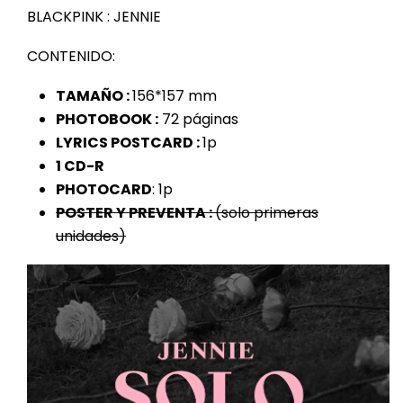
BLACKPINK : JENNIE
CONTENIDO:
TAMAÑO :
156*157 mm
PHOTOBOOK :
72 páginas
LYRICS POSTCARD :
1p
1 CD-R
PHOTOCARD
: 1p
POSTER Y PREVENTA
:
(solo primeras
unidades)