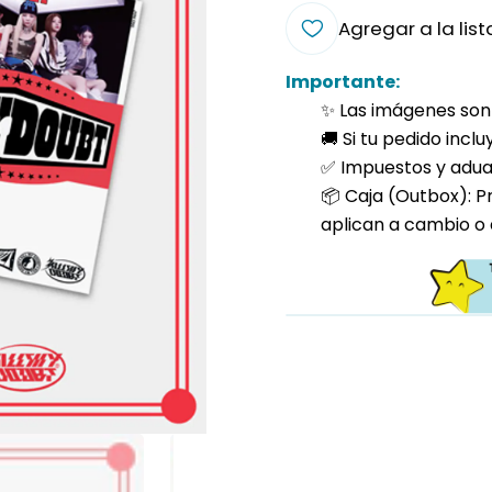
Agregar a la list
Importante:
✨ Las imágenes son 
🚚 Si tu pedido incl
✅ Impuestos y aduan
📦 Caja (Outbox): P
aplican a cambio o 