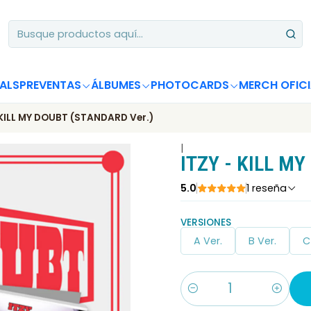
Apoya desde Chile! Tus álbumes suman para Circle Chart 📈
ALS
PREVENTAS
ÁLBUMES
PHOTOCARDS
MERCH OFICI
 KILL MY DOUBT (STANDARD Ver.)
|
ITZY - KILL M
5.0
1 reseña
VERSIONES
A Ver.
B Ver.
C
Cantidad