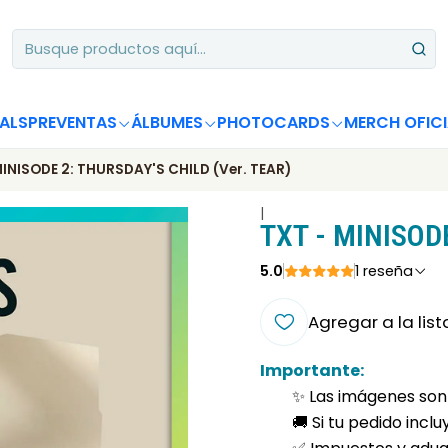
Apoya desde Chile! Tus álbumes suman para Circle Chart 📈
ALS
PREVENTAS
ÁLBUMES
PHOTOCARDS
MERCH OFICI
MINISODE 2: THURSDAY'S CHILD (Ver. TEAR)
|
TXT - MINISODE
5.0
1 reseña
Agregar a la list
Importante:
✨ Las imágenes son 
🚚 Si tu pedido incl