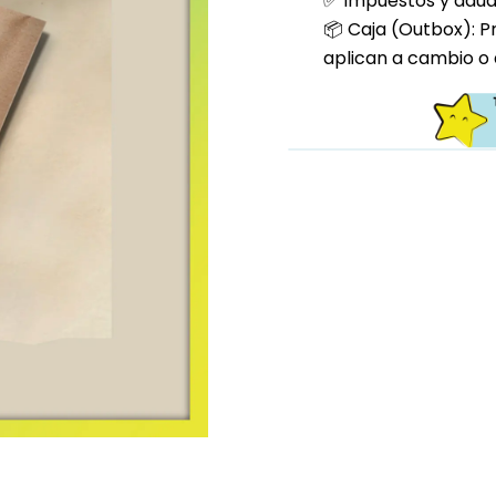
✅ Impuestos y aduan
📦 Caja (Outbox): P
aplican a cambio o 