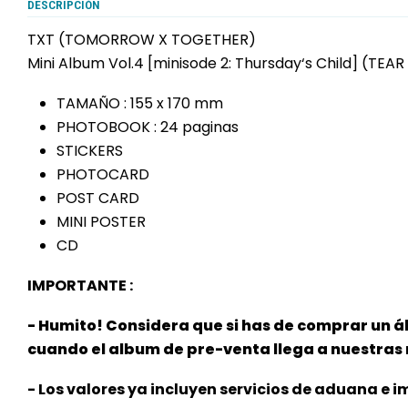
DESCRIPCIÓN
TXT (TOMORROW X TOGETHER)
Mini Album Vol.4 [minisode 2: Thursday‘s Child] (TEAR
TAMAÑO : 155 x 170 mm
PHOTOBOOK : 24 paginas
STICKERS
PHOTOCARD
POST CARD
MINI POSTER
CD
IMPORTANTE :
- Humito! Considera que si has de comprar un á
cuando el album de pre-venta llega a nuestra
- Los valores ya incluyen servicios de aduana e im