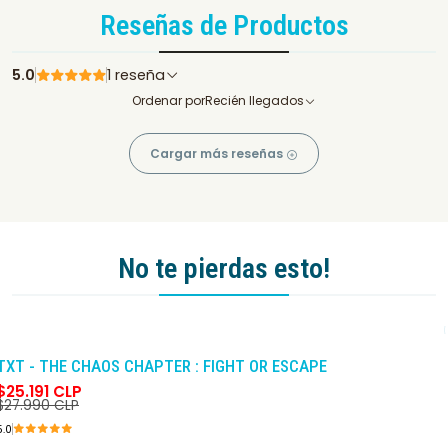
Reseñas de Productos
5.0
1 reseña
Ordenar por
Recién llegados
Cargar más reseñas
No te pierdas esto!
-10%
DCTO
TXT - THE CHAOS CHAPTER : FIGHT OR ESCAPE
$25.191 CLP
$27.990 CLP
5.0