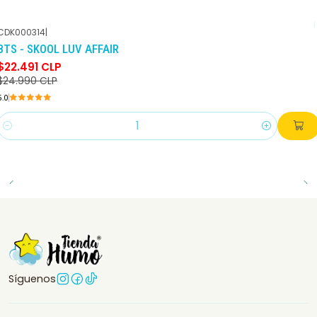
CDK000314
|
-10%
DCTO
BTS - SKOOL LUV AFFAIR
$22.491 CLP
$24.990 CLP
5.0
Cantidad
Síguenos