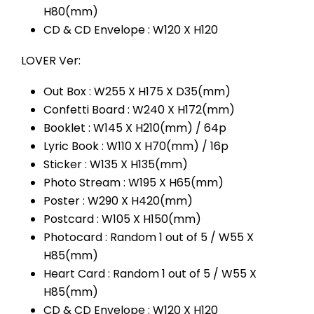
H80(mm)
CD & CD Envelope : W120 X H120
LOVER Ver:
Out Box : W255 X H175 X D35(mm)
Confetti Board : W240 X H172(mm)
Booklet : W145 X H210(mm) / 64p
Lyric Book : W110 X H70(mm) / 16p
Sticker : W135 X H135(mm)
Photo Stream : W195 X H65(mm)
Poster : W290 X H420(mm)
Postcard : W105 X H150(mm)
Photocard : Random 1 out of 5 / W55 X
H85(mm)
Heart Card : Random 1 out of 5 / W55 X
H85(mm)
CD & CD Envelope : W120 X H120