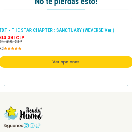
No te pierdas esto!
-10%
DCTO
TXT - THE STAR CHAPTER : SANCTUARY (WEVERSE Ver.)
$14.391 CLP
$15.990 CLP
5.0
Ver opciones
Síguenos