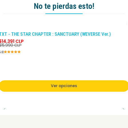
No te pierdas esto!
-10%
DCTO
TXT - THE STAR CHAPTER : SANCTUARY (WEVERSE Ver.)
$14.391 CLP
$15.990 CLP
5.0
Ver opciones