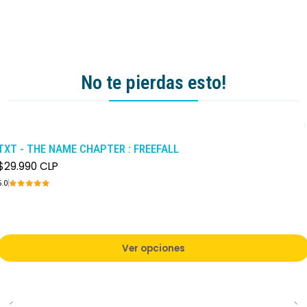
No te pierdas esto!
TXT - THE NAME CHAPTER : FREEFALL
$29.990 CLP
5.0
Ver opciones