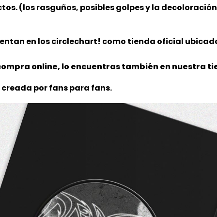
ctos. (los rasguños, posibles golpes y la decoloració
ntan en los circlechart! como tienda oficial ubicada
ompra online, lo encuentras también en nuestra tie
 creada por fans para fans.