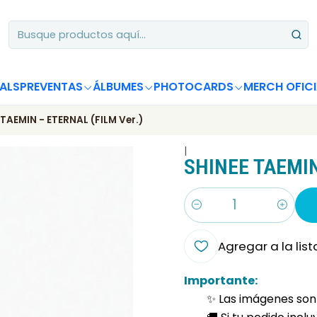
Apoya desde Chile! Tus álbumes suman para Circle Chart 📈
ALS
PREVENTAS
ÁLBUMES
PHOTOCARDS
MERCH OFICI
 TAEMIN - ETERNAL (FILM Ver.)
|
SHINEE TAEMIN
Cantidad
Agregar a la list
Importante:
✨ Las imágenes son 