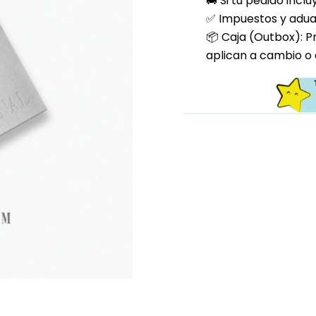
🚚 Si tu pedido incl
✅ Impuestos y aduan
📦 Caja (Outbox): P
aplican a cambio o 