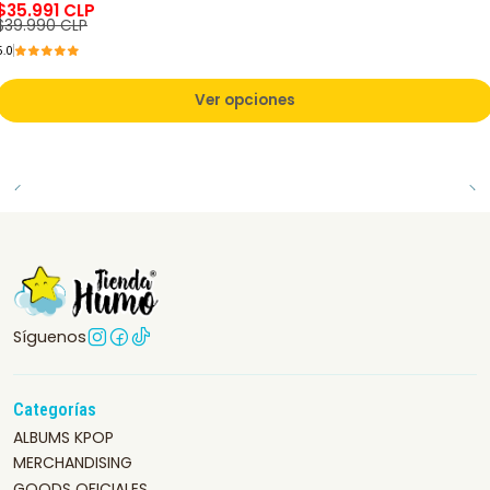
$35.991 CLP
$39.990 CLP
5.0
Ver opciones
Síguenos
Categorías
ALBUMS KPOP
MERCHANDISING
GOODS OFICIALES