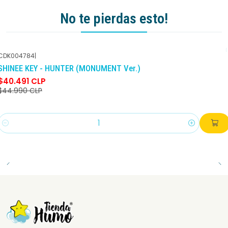
No te pierdas esto!
CDK004784
|
-10%
DCTO
SHINEE KEY - HUNTER (MONUMENT Ver.)
$40.491 CLP
$44.990 CLP
Cantidad