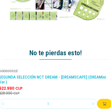
No te pierdas esto!
SGD000022
|
-21%
DCTO
SEGUNDA SELECCIÓN NCT DREAM - [DREAMSCAPE] (DREAMini
Ver.)
$22.990 CLP
$28.990 CLP
Cantidad