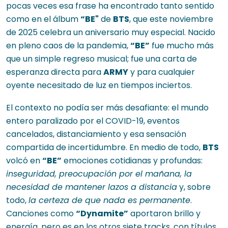
pocas veces esa frase ha encontrado tanto sentido
como en el álbum
“BE"
de
BTS
, que este noviembre
de 2025 celebra un aniversario muy especial. Nacido
en pleno caos de la pandemia,
“BE”
fue mucho más
que un simple regreso musical; fue una carta de
esperanza directa para
ARMY
y para cualquier
oyente necesitado de luz en tiempos inciertos.
El contexto no podía ser más desafiante: el mundo
entero paralizado por el COVID-19, eventos
cancelados, distanciamiento y esa sensación
compartida de incertidumbre. En medio de todo,
BTS
volcó en
“BE”
emociones cotidianas y profundas:
inseguridad, preocupación por el mañana, la
necesidad de mantener lazos a distancia
y, sobre
todo,
la certeza de que nada es permanente
.
Canciones como
“Dynamite”
aportaron brillo y
energía, pero es en los otros siete tracks, con títulos