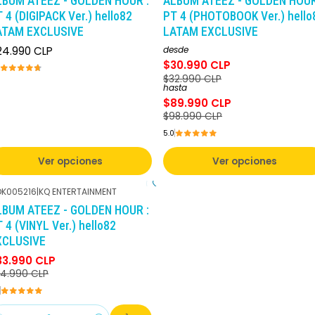
LBUM ATEEZ - GOLDEN HOUR :
ALBUM ATEEZ - GOLDEN HOUR
 4 (DIGIPACK Ver.) hello82
PT 4 (PHOTOBOOK Ver.) hello
ATAM EXCLUSIVE
LATAM EXCLUSIVE
24.990 CLP
desde
$30.990 CLP
$32.990 CLP
hasta
$89.990 CLP
$98.990 CLP
5.0
Ver opciones
Ver opciones
K005216
|
KQ ENTERTAINMENT
-3%
DCTO
LBUM ATEEZ - GOLDEN HOUR :
 4 (VINYL Ver.) hello82
XCLUSIVE
33.990 CLP
4.990 CLP