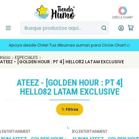
Apoya desde Chile! Tus álbumes suman para Circle Chart 📈
Inicio
ESPECIALES
ATEEZ - [GOLDEN HOUR : PT 4] HELLO82 LATAM EXCLUSIVE
ATEEZ - [GOLDEN HOUR : PT 4]
HELLO82 LATAM EXCLUSIVE
Filtros
Q ENTERTAINMENT
|
KQ ENTERTAINMENT
-6%
DCTO