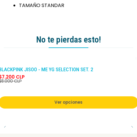
TAMAÑO STANDAR
No te pierdas esto!
-10%
DCTO
BLACKPINK JISOO - ME YG SELECTION SET. 2
$7.200 CLP
$8.000 CLP
Ver opciones