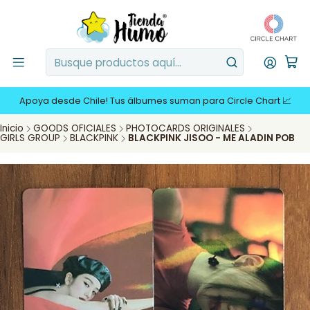
Apoya desde Chile! Tus álbumes suman para Circle Chart 📈
Inicio
GOODS OFICIALES
PHOTOCARDS ORIGINALES
GIRLS GROUP
BLACKPINK
BLACKPINK JISOO - ME ALADIN POB